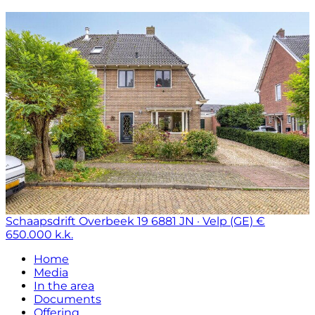
Schaapsdrift Overbeek 19
6881 JN · Velp (GE)
€
650.000 k.k.
Home
Media
In the area
Documents
Offering