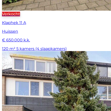
Verkocht
Klaphek 11 A
Huissen
€ 650.000 k.k.
120 m²
5 kamers (4 slaapkamers)