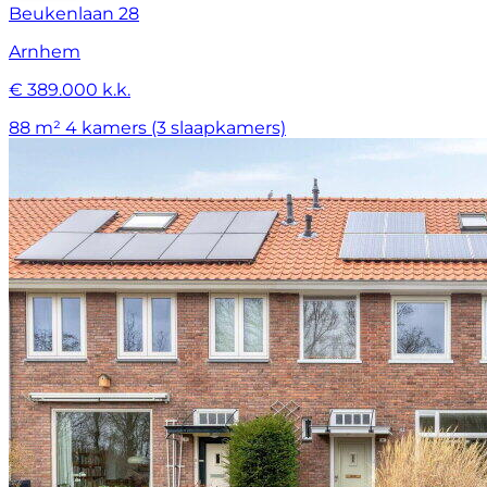
Beukenlaan 28
Arnhem
€ 389.000 k.k.
88 m²
4 kamers (3 slaapkamers)