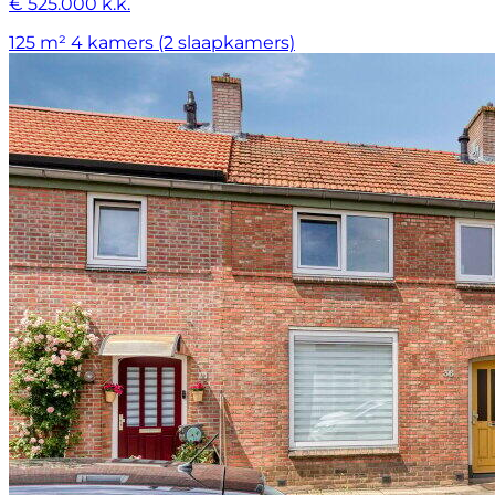
€ 525.000 k.k.
125 m²
4 kamers (2 slaapkamers)