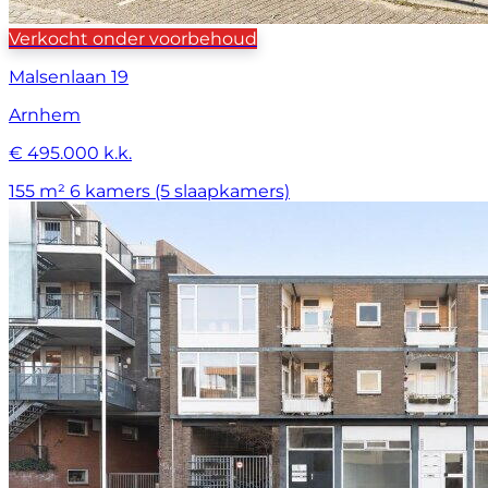
Verkocht onder voorbehoud
Malsenlaan 19
Arnhem
€ 495.000 k.k.
155 m²
6 kamers (5 slaapkamers)