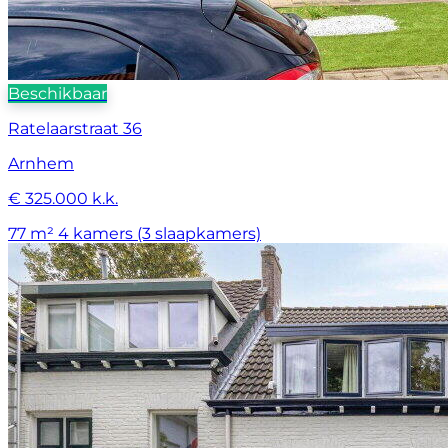
Beschikbaar
Ratelaarstraat 36
Arnhem
€ 325.000 k.k.
77 m²
4 kamers (3 slaapkamers)