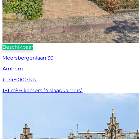
Beschikbaar
Moersbergenlaan 30
Arnhem
€ 749.000 k.k.
181 m²
6 kamers (4 slaapkamers)