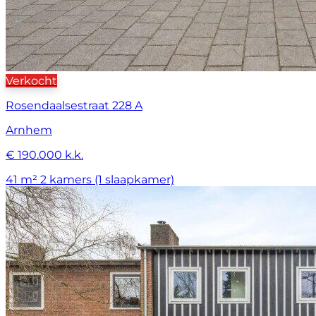
Verkocht
Rosendaalsestraat 228 A
Arnhem
€ 190.000 k.k.
41 m²
2 kamers (1 slaapkamer)