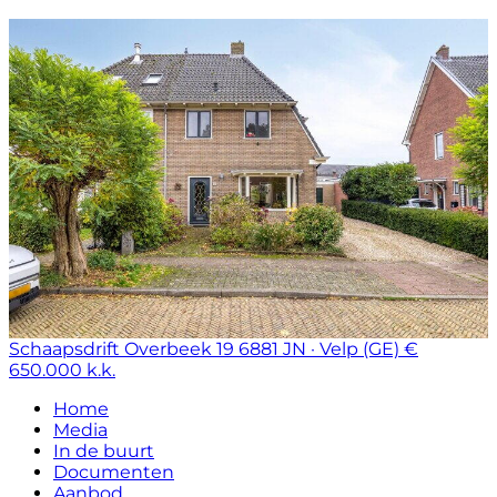
Schaapsdrift Overbeek 19
6881 JN · Velp (GE)
€
650.000 k.k.
Home
Media
In de buurt
Documenten
Aanbod