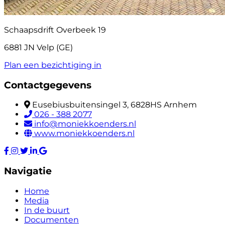
Schaapsdrift Overbeek 19
6881 JN Velp (GE)
Plan een bezichtiging in
Contactgegevens
Eusebiusbuitensingel 3, 6828HS Arnhem
026 - 388 2077
info@moniekkoenders.nl
www.moniekkoenders.nl
Navigatie
Home
Media
In de buurt
Documenten