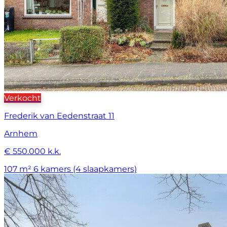
Verkocht
Frederik van Eedenstraat 11
Arnhem
€ 550.000 k.k.
107 m²
6 kamers (4 slaapkamers)