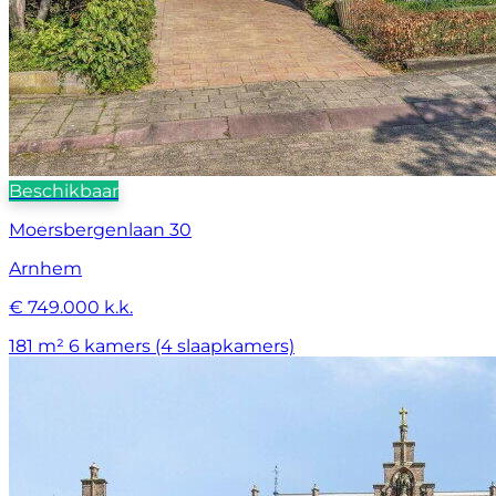
Beschikbaar
Moersbergenlaan 30
Arnhem
€ 749.000 k.k.
181 m²
6 kamers (4 slaapkamers)