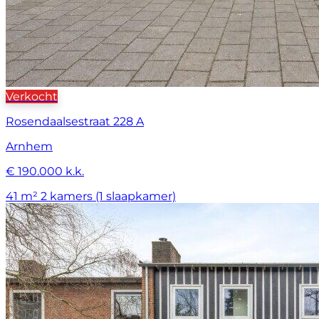
Verkocht
Rosendaalsestraat 228 A
Arnhem
€ 190.000 k.k.
41 m²
2 kamers (1 slaapkamer)