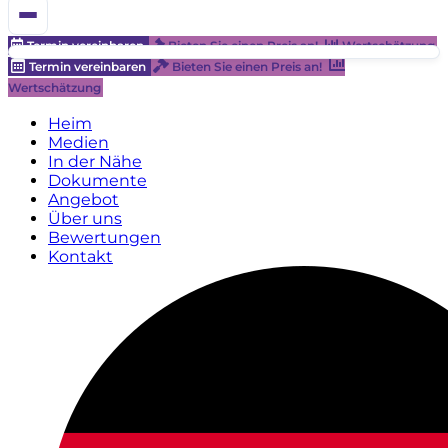
Termin vereinbaren
Bieten Sie einen Preis an!
Wertschätzung
Termin vereinbaren
Bieten Sie einen Preis an!
Wertschätzung
Heim
Medien
In der Nähe
Dokumente
Angebot
Über uns
Bewertungen
Kontakt