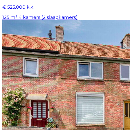
€ 525.000 k.k.
125 m²
4 kamers (2 slaapkamers)