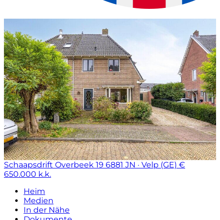
Schaapsdrift Overbeek 19
6881 JN · Velp (GE)
€
650.000 k.k.
Heim
Medien
In der Nähe
Dokumente