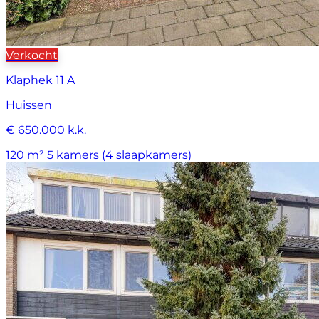
Verkocht
Klaphek 11 A
Huissen
€ 650.000 k.k.
120 m²
5 kamers (4 slaapkamers)