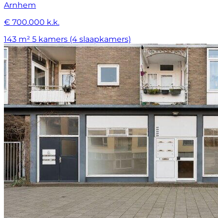
Arnhem
€ 700.000 k.k.
143 m²
5 kamers (4 slaapkamers)