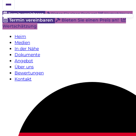
Termin vereinbaren
Bieten Sie einen Preis an!
Wertschätzung
Termin vereinbaren
Bieten Sie einen Preis an!
Wertschätzung
Heim
Medien
In der Nähe
Dokumente
Angebot
Über uns
Bewertungen
Kontakt