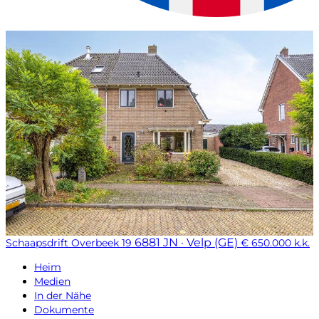
6881 JN · Velp (GE)
Schaapsdrift Overbeek 19
€ 650.000 k.k.
Heim
Medien
In der Nähe
Dokumente