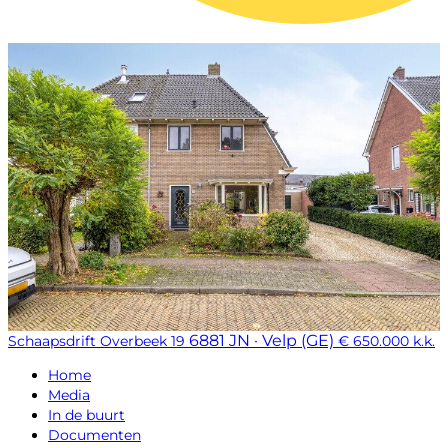
6881 JN · Velp (GE)
Schaapsdrift Overbeek 19
€ 650.000 k.k.
Home
Media
In de buurt
Documenten